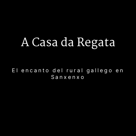
A Casa da Regata
El encanto del rural gallego en
Sanxenxo
teléfono:
+34 643 496 396
Email:
info@acasadaregata.com
dirección: